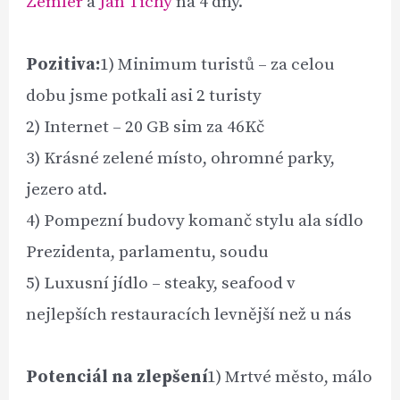
Zemler
a
Jan Tichý
na 4 dny.
Pozitiva:
1) Minimum turistů – za celou
dobu jsme potkali asi 2 turisty
2) Internet – 20 GB sim za 46Kč
3) Krásné zelené místo, ohromné parky,
jezero atd.
4) Pompezní budovy komanč stylu ala sídlo
Prezidenta, parlamentu, soudu
5) Luxusní jídlo – steaky, seafood v
nejlepších restauracích levnější než u nás
Potenciál na zlepšení
1) Mrtvé město, málo